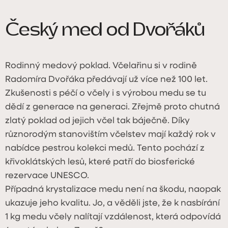
Český med od Dvořáků
Rodinný medový poklad. Včelařinu si v rodině
Radomíra Dvořáka předávají už více než 100 let.
Zkušenosti s péčí o včely i s výrobou medu se tu
dědí z generace na generaci. Zřejmě proto chutná
zlatý poklad od jejich včel tak báječně. Díky
různorodým stanovištím včelstev mají každý rok v
nabídce pestrou kolekci medů. Tento pochází z
křivoklátských lesů, které patří do biosferické
rezervace UNESCO.
Případná krystalizace medu není na škodu, naopak
ukazuje jeho kvalitu. Jo, a věděli jste, že k nasbírání
1 kg medu včely nalítají vzdálenost, která odpovídá