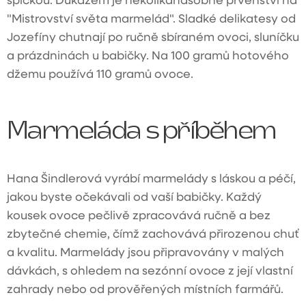
"Mistrovství světa marmelád". Sladké delikatesy od
Jozefíny chutnají po ručně sbíraném ovoci, sluníčku
a prázdninách u babičky. Na 100 gramů hotového
džemu používá 110 gramů ovoce.
Marmeláda s příběhem
Hana Šindlerová vyrábí marmelády s láskou a péčí,
jakou byste očekávali od vaší babičky. Každý
kousek ovoce pečlivě zpracovává ručně a bez
zbytečné chemie, čímž zachovává přirozenou chuť
a kvalitu. Marmelády jsou připravovány v malých
dávkách, s ohledem na sezónní ovoce z její vlastní
zahrady nebo od prověřených místních farmářů.