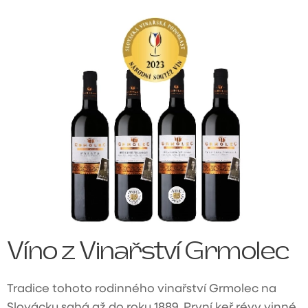
Víno z Vinařství Grmolec
Tradice tohoto rodinného vinařství Grmolec na
Slovácku sahá až do roku 1889. První keř révy vinné