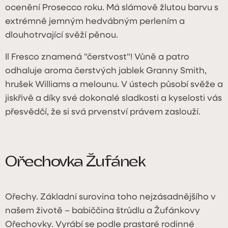
ocenění Prosecco roku. Má slámově žlutou barvu s
extrémně jemným hedvábným perlením a
dlouhotrvající svěží pěnou.
Il Fresco znamená "čerstvost"! Vůně a patro
odhaluje aroma čerstvých jablek Granny Smith,
hrušek Williams a melounu. V ústech působí svěže a
jiskřivě a díky své dokonalé sladkosti a kyselosti vás
přesvědčí, že si svá prvenství právem zaslouží.
Ořechovka Žufánek
Ořechy. Základní surovina toho nejzásadnějšího v
našem životě – babiččina štrůdlu a Žufánkovy
Ořechovky. Vyrábí se podle prastaré rodinné