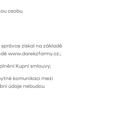
kou osobu.
 správce získal na základě
odě www.darekzfarmy.cz.;
plnění Kupní smlouvy;
bytné komunikaci mezi
obní údaje nebudou