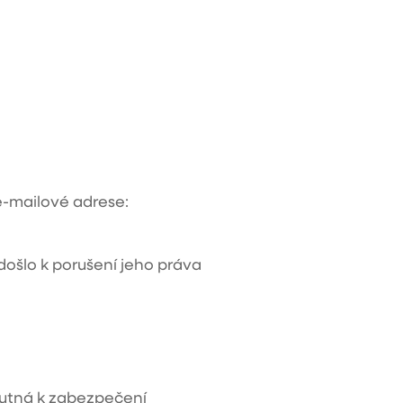
e-mailové adrese:
došlo k porušení jeho práva
nutná k zabezpečení