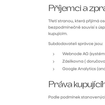
Příjemci a zpr
Třetí stranou, která přijímá
bezpodmínečně souvisí s ús
kupujícím.
Subdodavateli správce jsou:
Webnode AG (systém 
Zásilkovna ( doručova
Google Analytics (an
Práva kupující
Podle podmínek stanovených