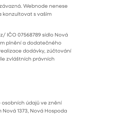
ně závazná. Webnode nenese
 konzultovat s vaším
cz/
IČO 07568789 sídlo
Nová
em plnění a dodatečného
realizace dodávky, zúčtování
e zvláštních právních
 osobních údajů ve znění
m
Nová 1373, Nová Hospoda