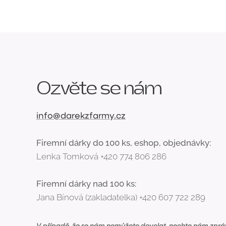
Ozvěte se nám
info@darekzfarmy.cz
Firemní dárky do 100 ks, eshop, objednávky:
Lenka Tomková +420 774 806 286
Firemní dárky nad 100 ks:
Jana Bínová (zakladatelka) +420 607 722 289
V případě, že se nám nemůžete dovolat, nechte nám zprá