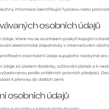
šechny informace identifikující fyzickou nebo právnic
vávaných osobních údajů
údaje, které mu se souhlasem poskytl kupující a které
cování elektronické objednávky v internetovém obch
ntifikační a kontaktní údaje kupujícího nezbytné pro 
 údaje za účelem dodávky, zúčtování plateb a k nez
vyžadovanou podle zvláštních právních předpisů. Os
zet k přenosu do dalších zemí.
ní osobních údajů
aje kupujícího z následujících důvodů: