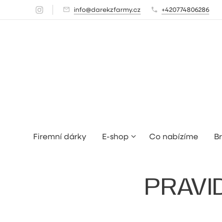
info@darekzfarmy.cz
+420774806286
Firemní dárky
E-shop
Co nabízíme
Br
PRAVI