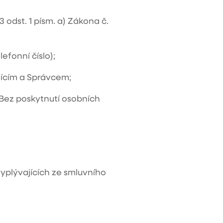
 odst. 1 písm. a) Zákona č.
efonní číslo);
jícím a Správcem;
Bez poskytnutí osobních
yplývajících ze smluvního