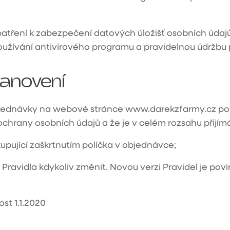
opatření k zabezpečení datových úložišť osobních úda
používání antivirového programu a pravidelnou údržbu 
anovení
jednávky na webové stránce www.darekzfarmy.cz potvr
rany osobních údajů a že je v celém rozsahu přijímá
kupující zaškrtnutím políčka v objednávce;
Pravidla kdykoliv změnit. Novou verzi Pravidel je pov
nost
1.1.2020