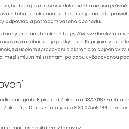
byla vytvořena jako vzorový dokument a nejsou práv
ívání tohoto dokumentu. Doporučujeme tato pravidla
 aby odpovídala potřebám vašeho obchodu.
zfarmy s.r.o. na stránkách
https://www.darekzfarmy.
racovává osobní údaje poskytnuté Kupujícím za účel
ek, za účelem zpracování elektronické objednávky, 
i mezi smluvními stranami po dobu vyžadovanou podl
ovení
dle paragrafu 5 písm. o) Zákona č. 18/2018 O ochraně
 „Zákon“) je
Dárek z farmy s.r.o.
IČO 07568789 se sídle
ou: e-mail:
eshop@darekzfarmy.cz
,