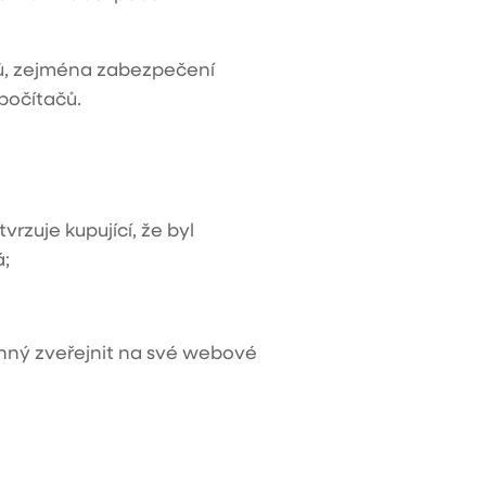
jů, zejména zabezpečení
počítačů.
zuje kupující, že byl
;
inný zveřejnit na své webové