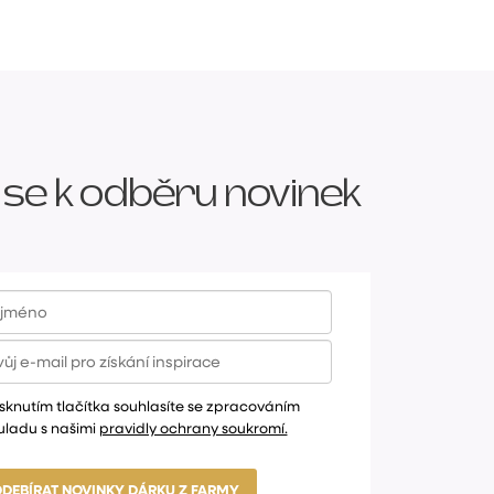
 se k odběru novinek
sknutím tlačítka souhlasíte se zpracováním
uladu s našimi
pravidly ochrany soukromí.
ODEBÍRAT NOVINKY DÁRKU Z FARMY