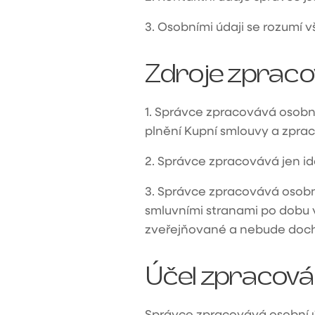
3.
Osobními údaji se rozumí v
Zdroje zpraco
1.
Správce zpracovává osobní 
plnění Kupní smlouvy a zpra
2.
Správce zpracovává jen ide
3.
Správce zpracovává osobní
smluvními stranami po dobu 
zveřejňované a nebude dochá
Účel zpracová
Správce zpracovává osobní úd