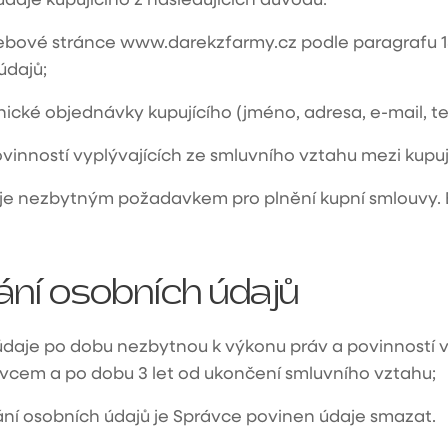
webové stránce
www.darekzfarmy.cz
podle paragrafu 13
údajů;
ické objednávky kupujícího (jméno, adresa, e-mail, tel
vinností vyplývajících ze smluvního vztahu mezi kupu
 je nezbytným požadavkem pro plnění kupní smlouvy. 
ní osobních údajů
aje po dobu nezbytnou k výkonu práv a povinností v
ávcem a po dobu 3 let od ukončení smluvního vztahu;
ní osobních údajů je Správce povinen údaje smazat.