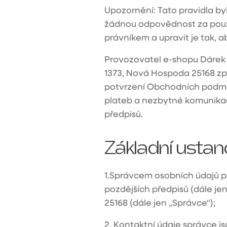
Upozornění: Tato pravidla 
žádnou odpovědnost za použ
právníkem a upravit je tak,
Provozovatel e-shopu Dárek 
1373, Nová Hospoda 25168
zp
potvrzení Obchodních podmín
plateb a nezbytné komunikac
předpisů.
Základní ustan
1.
Správcem osobních údajů po
pozdějších předpisů (dále jen
25168
(dále jen „Správce“);
2.
Kontaktní údaje správce js