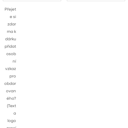
Přejet
e si
zdar
ma k
dárku
přidat
osob
ní
vzkaz
pro
obdar
ovan
ého?
(Text
a
logo
prosí