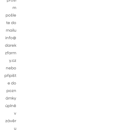
m
pošle
te do
mailu
info@
darek
zfarm
y.cz
nebo
připišt
e do
pozn
ámky
úplně
v
závěr
u