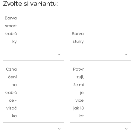
Zvolte si variantu:
Barva
smart
krabič
Barva
ky
stuhy
Ozna
Potvr
čení
zuji,
na
že mi
krabič
je
ce -
více
visač
jak 18
ka
let