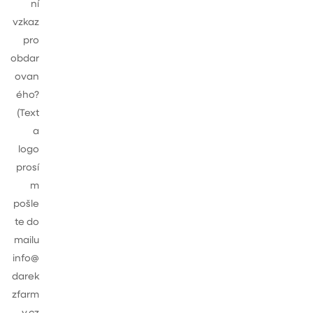
ní
vzkaz
pro
obdar
ovan
ého?
(Text
a
logo
prosí
m
pošle
te do
mailu
info@
darek
zfarm
y.cz