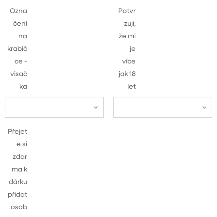
Ozna
Potvr
čení
zuji,
na
že mi
krabič
je
ce -
více
visač
jak 18
ka
let
Přejet
e si
zdar
ma k
dárku
přidat
osob