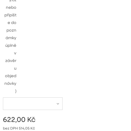
nebo
připišt
e do
pozn
ámky
úplně
v
závěr
u
objed
návky
)
622,00
Kč
bez DPH 514,05 Kč