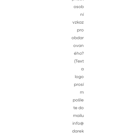
osob
ní
vzkaz
pro
obdar
ovan
ého?
(Text
a
logo
prosí
m
pošle
te do
mailu
info@
darek