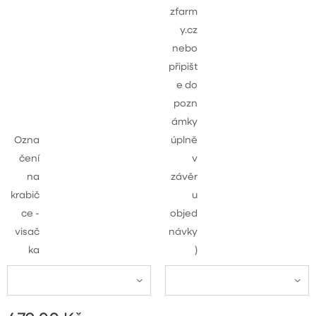
zfarm
y.cz
nebo
připišt
e do
pozn
ámky
Ozna
úplně
čení
v
na
závěr
krabič
u
ce -
objed
visač
návky
ka
)