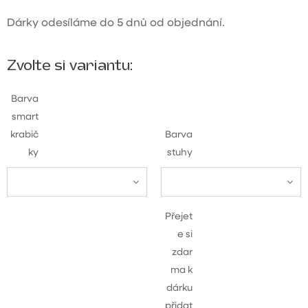
Dárky odesíláme do 5 dnů od objednání.
Zvolte si variantu:
Barva
smart
krabič
Barva
ky
stuhy
Přejet
e si
zdar
ma k
dárku
přidat