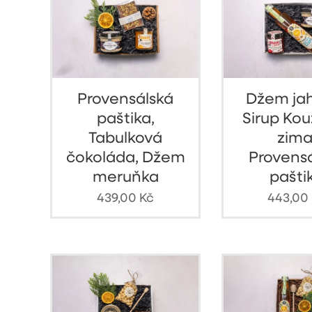
Provensálská
Džem ja
paštika,
Sirup Ko
Tabulková
zima
čokoláda, Džem
Provens
meruňka
pašti
439,00
Kč
443,00