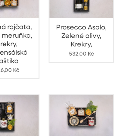
á rajčata,
Prosecco Asolo,
 meruňka,
Zelené olivy,
rekry,
Krekry,
ensálská
532,00
Kč
aštika
6,00
Kč