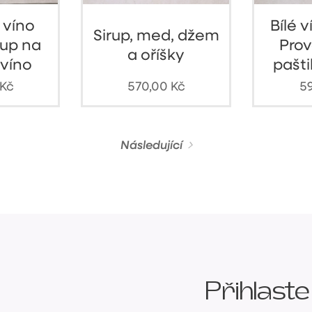
 víno
Bílé 
Sirup, med, džem
rup na
Prov
a oříšky
 víno
pašti
Kč
570,00
Kč
5
Následující
Přihlaste