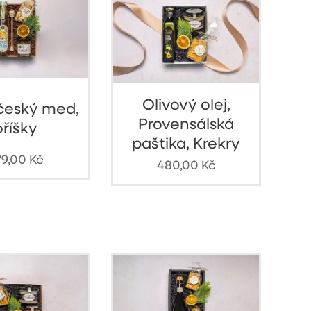
Olivový olej,
 český med,
Provensálská
oříšky
paštika, Krekry
79,00
Kč
480,00
Kč