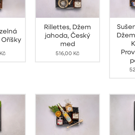
Sušen
Rillettes, Džem
uzelná
Džem
jahoda, Český
 Oříšky
K
med
Prov
Kč
516,00
Kč
p
52