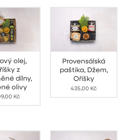
ový olej,
Provensálská
říšky z
paštika, Džem,
ěné dílny,
Oříšky
ené olivy
435,00
Kč
9,00
Kč