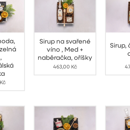
hoda,
Sirup na svařené
Sirup,
uzelná
víno , Med +
,
naběračka, oříšky
álská
463,00
Kč
4
ka
Kč