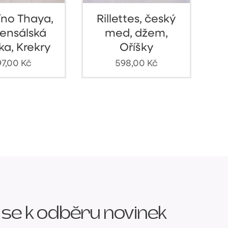
víno Thaya,
Rillettes, český
ensálská
med, džem,
ka, Krekry
Oříšky
97,00
Kč
598,00
Kč
 se k odběru novinek