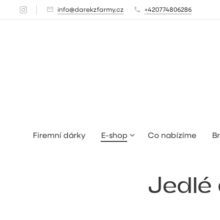
info@darekzfarmy.cz
+420774806286
Firemní dárky
E-shop
Co nabízíme
Br
Jedlé