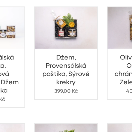
álská
Džem,
Oliv
a,
Provensálská
O
ová
paštika, Sýrové
chrán
, Džem
krekry
Zel
ka
399,00
Kč
40
Kč