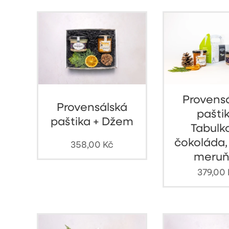
Provens
Provensálská
paštik
paštika + Džem
Tabulk
čokoláda
358,00
Kč
meruň
379,00